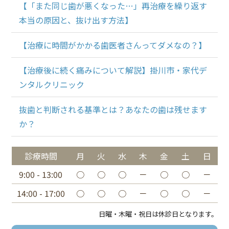
【「また同じ歯が悪くなった…」再治療を繰り返す
本当の原因と、抜け出す方法】
【治療に時間がかかる歯医者さんってダメなの？】
【治療後に続く痛みについて解説】掛川市・家代デ
ンタルクリニック
抜歯と判断される基準とは？あなたの歯は残せます
か？
診療時間
月
火
水
木
金
土
日
9:00 - 13:00
○
○
○
－
○
○
－
14:00 - 17:00
○
○
○
－
○
○
－
日曜・木曜・祝日は休診日となります。