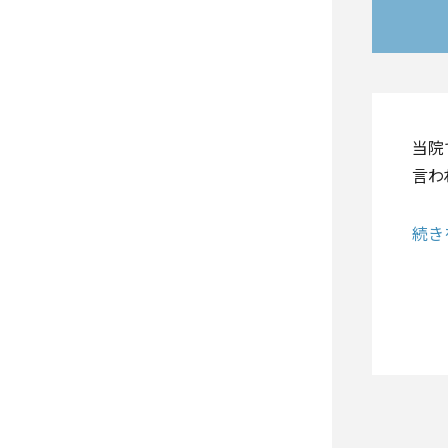
当院
言わ
続き