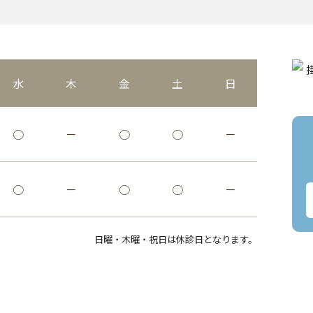
水
木
金
土
日
○
－
○
○
－
○
－
○
○
－
日曜・木曜・祝日は休診日となります。