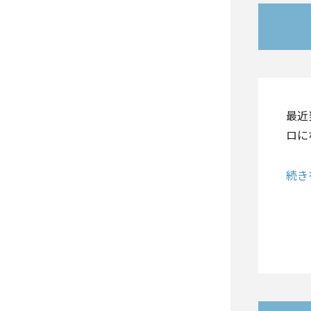
最近
ロに
続き