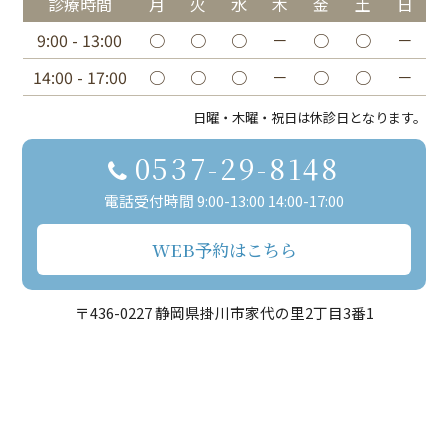
診療時間
月
火
水
木
金
土
日
9:00 - 13:00
○
○
○
－
○
○
－
14:00 - 17:00
○
○
○
－
○
○
－
日曜・木曜・祝日は休診日となります。
0537-29-8148
電話受付時間 9:00-13:00 14:00-17:00
WEB予約はこちら
〒436-0227 静岡県掛川市家代の里2丁目3番1